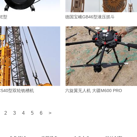
3E型
德国宝峨GB46型液压抓斗
CS40型双轮铣槽机
六旋翼无人机 大疆M600 PRO
2
3
4
5
6
>