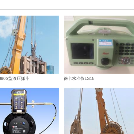
80S型液压抓斗
徕卡水准仪LS15