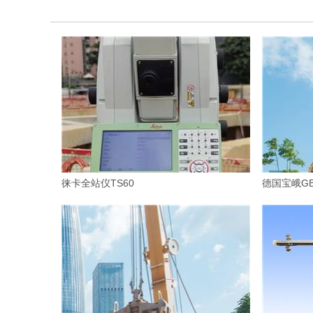
徕卡全站仪TS60
德国宝峨GB