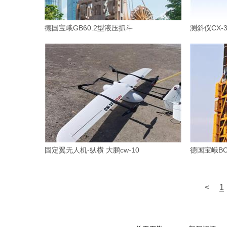
德国宝峨GB60.2型液压抓斗
测斜仪CX-
固定翼无人机-纵横 大鹏cw-10
德国宝峨B
<
1