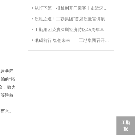
从打下第一根桩到开门迎客丨走近深圳湾文化广场的背后
质胜之道！工勘集团“首席质量官讲质量树品牌”案例入选广东省微视频优秀作品
工勘集团荣膺深圳经济特区45周年卓越品牌等多项殊荣
砥砺前行 智创未来——工勘集团召开2025年年中工作会议
球迷共同
编的“拓
义，致力
高等院校
谋而合。
工勘
报