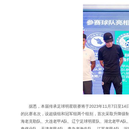
据悉，本届传承足球明星联赛将于2023年11月7日至14
的比赛名次，设超级组和冠军组两个组别，首次采取升降级制
海老克勒队、大连老甲A队、辽宁足球明星队、湖北老甲A队
鑫伟业队、天津老甲A队、青岛老海牛队、 江苏老甲A队、深