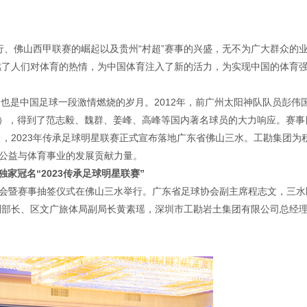
、佛山西甲联赛的崛起以及贵州“村超”赛事的兴盛，无不为广大群众的
燃了人们对体育的热情，为中国体育注入了新的活力，为实现中国的体育
，也是中国足球一段激情燃烧的岁月。2012年，前广州太阳神队队员彭伟
赛”），得到了范志毅、魏群、姜峰、高峰等国内著名球员的大力响应。赛事
，2023年传承足球明星联赛正式宣布落地广东省佛山三水。工勘集团为
持公益与体育事业的发展贡献力量。
独家冠名“2023传承足球明星联赛”
名发布会暨赛事抽签仪式在佛山三水举行。广东省足球协会副主席程志文，三
副部长、区文广旅体局副局长黄素瑶，深圳市工勘岩土集团有限公司总经