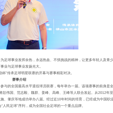
将为足球事业发挥余热，永远热血、不惧挑战的精神，让更多年轻人及青
育事业与足球事业发扬光大。
“工勘杯”传承足球明星联赛的开幕与赛事精彩对决。
赛事介绍
参与的全国最高水平退役球员联赛，每年举办一届。该项赛事的前身是全
名将彭伟国、范志毅、魏群、姜峰、高峰、王峰等人联合发起。从2012年至2
施、肇庆等地成功举办八届。经过近10年时间的培育，已经成为中国职
会“人民足球”序列，成为全国社会足球的一个重点品牌。