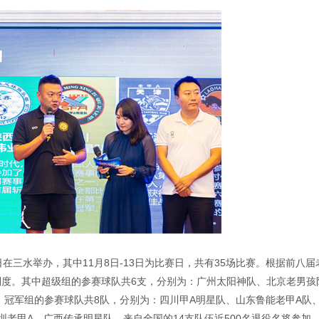
日在三水举办，其中11月8日-13日为比赛日，共有35场比赛。根据前八届
度。其中超级组的参赛球队共6支，分别为：广州太阳神队、北京老男孩
。冠军组的参赛球队共8队，分别为：四川甲A明星队、山东鲁能老甲A队
圳老甲A、广西传承明星队。来自全国的14支队伍近500名退役名将参加