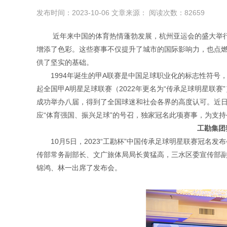
发布时间：2023-10-06 文章来源： 阅读次数：82659
近年来中国的体育热情蓬勃发展，杭州亚运会的盛大举行
增添了色彩。这些赛事不仅提升了城市的国际影响力，也点
供了坚实的基础。
1994年诞生的甲A联赛是中国足球职业化的标志性符号
起全国甲A明星足球联赛（2022年更名为“传承足球明星联
成功举办八届，得到了全国球迷和社会各界的高度认可。近日
应“体育强国、振兴足球”的号召，独家冠名此项赛事，为支
工勘集团
10月5日，2023“工勘杯”中国传承足球明星联赛冠
传部常务副部长、文广旅体局局长黄猛高，三水区委宣传部
锦鸿、林一出席了发布会。