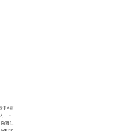
老甲A赛
队、上
、陕西佳
，届时将