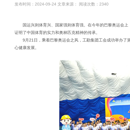
发布时间：2024-09-24 文章来源： 阅读次数：2340
国运兴则体育兴、国家强则体育强。在今年的巴黎奥运会上
证明了中国体育的实力和奥林匹克精神的传承。
9
月
21
日，乘着巴黎奥运会之风，工勘集团工会成功举办了第
心健康发展。