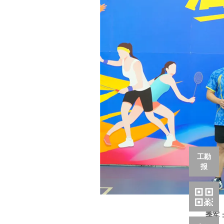
工勘
报
季军