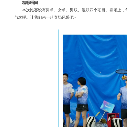
精彩瞬间
本次比赛设有男单、女单、男双、混双四个项目。赛场上，
与欢呼。让我们来一睹赛场风采吧
~