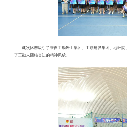
此次比赛吸引了来自工勘岩土集团、工勘建设集团、地环院
了工勘人团结奋进的精神风貌。