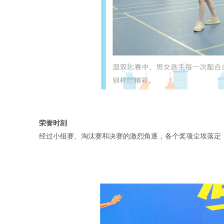
荣誉时刻
经过小组赛、淘汰赛和决赛的激烈角逐，各个奖项尘埃落定