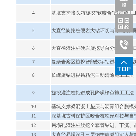
报
4
基坑支护接头箱旋挖
“
软咬合
”
成桩施工
5
大直径旋挖桩硬岩大钻环切与环内阵列
6
大直径灌注桩硬岩旋挖导向分级扩孔施
7
复杂岩溶区旋挖智能数字钻进与光纤感
8
长螺旋钻进糊钻粘泥自动清除施工工法
9
旋挖灌注桩钻进成孔降噪绿色施工工法
10
基坑支撑梁混凝土垫层与沥青组合脱模
11
深基坑古树保护区咬合桩箍形对拉与自
12
易塌孔灌注桩旋挖全套管钻进、下沉、
13
大直径易塌深孔三层钢护筒减阻沉入与