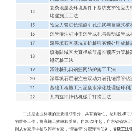
复杂地层及环境条件下基坑支护预应力
14
堵漏施工工法
15
预应力管桩长螺旋引孔注浆与自重式植
16
沉管灌注桩冲击沉管成孔与振动拔管成
17
深厚填石区基坑支护桩强夯预处理成桩
填海陆域区大直径单节超长预应力管桩
18
锤沉桩工法
19
灌注桩孔口钢筋网防护施工工法
20
深厚填石层灌注桩双动力潜孔锤跟管钻
21
基础工程施工污泥废水净化处理循环利
22
孔内旋挖掉钻机械手打捞工法
工法是企业标准的重要组成部分，具有新颖性、适用性和可
的准备工作，提高施工效率和质量。自
2022
年起，广东省省级工
则从专家库中抽取评审专家，“背靠背”分配评审任务，
省级工法