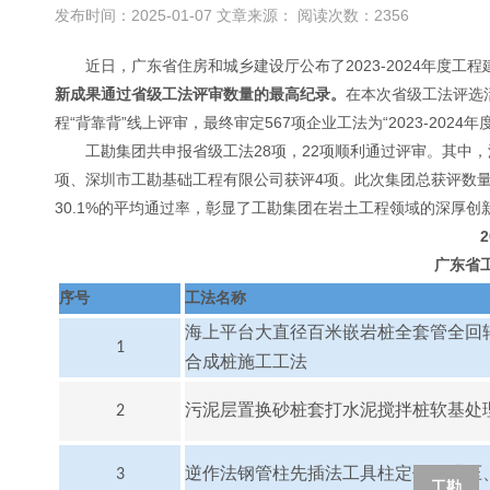
发布时间：2025-01-07 文章来源： 阅读次数：2356
近日，广东省住房和城乡建设厅公布了
2023-2024
年度工程
新成果通过省级工法评审数量的最高纪录。
在本次省级工法评选
程“背靠背”线上评审，最终审定
567
项企业工法为“
2023-2024
年
工勘集团共申报省级工法
28
项，
22
项顺利通过评审。其中，
项、深圳市工勘基础工程有限公司获评
4
项。此次集团总获评数
30.1%
的平均通过率，彰显了工勘集团在岩土工程领域的深厚创
2
广东省
序号
工法名称
海上平台大直径百米嵌岩桩全套管全回
1
合成桩施工工法
2
污泥层置换砂桩套打水泥搅拌桩软基处
3
逆作法钢管柱先插法工具柱定位、泄压
工勘