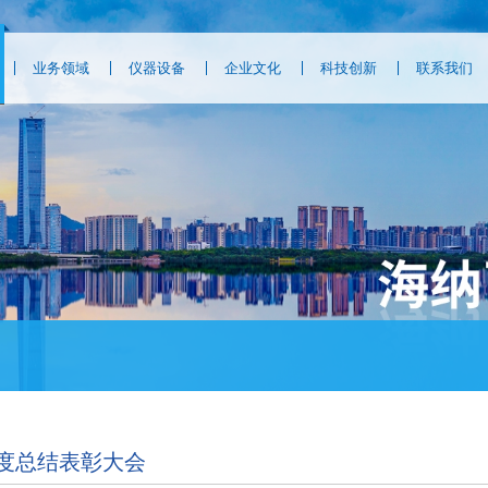
业务领域
仪器设备
企业文化
科技创新
联系我们
年度总结表彰大会