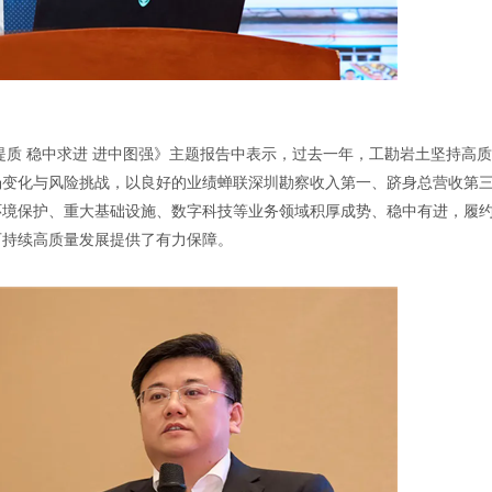
提质
稳中求进
进中图强》主题报告中表示，过去一年，工勘岩土坚持高质
场变化与风险挑战，以良好的业绩蝉联深圳勘察收入第一、跻身总营收第
环境保护、重大基础设施、数字科技等业务领域积厚成势、稳中有进，履
可持续高质量发展提供了有力保障。