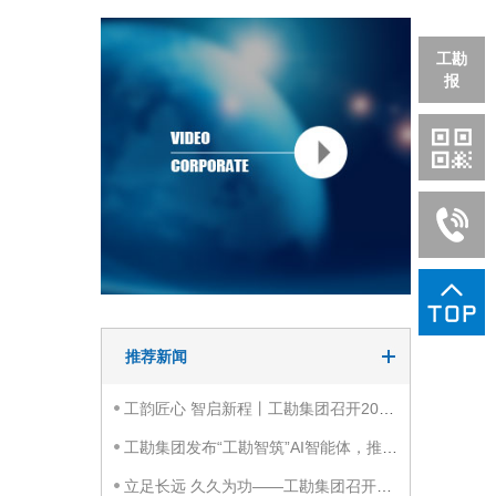
工勘
报
推荐新闻
工韵匠心 智启新程丨工勘集团召开2025年度总结表彰大会
工勘集团发布“工勘智筑”AI智能体，推动科创成果数智共享
立足长远 久久为功——工勘集团召开2025年度工作总结会议