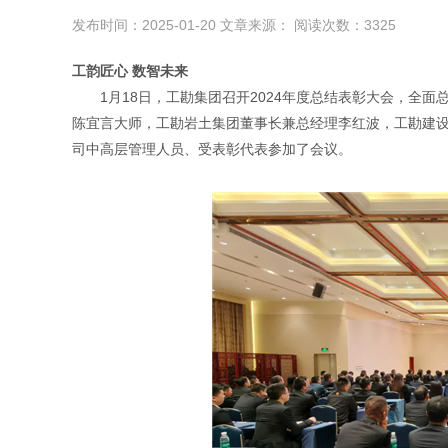
发布时间：2025-01-20 文章来源： 阅读次数：3325
工韵匠心
数智未来
1
月
18
日，工勘集团召开
2024
年度总结表彰大会，全面
陈宜言大师，工勘岩土集团董事长兼总经理李红波，工勘建
司中高层管理人员、受表彰代表参加了会议。