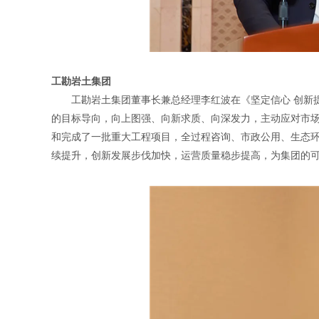
工勘岩土集团
工勘岩土集团董事长兼总经理李红波在《坚定信心
创新
的目标导向，向上图强、向新求质、向深发力，主动应对市
和完成了一批重大工程项目，全过程咨询、市政公用、生态
续提升，创新发展步伐加快，运营质量稳步提高，为集团的