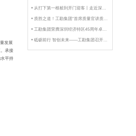
从打下第一根桩到开门迎客丨走近深圳湾文化广场的背后
质胜之道！工勘集团“首席质量官讲质量树品牌”案例入选广东省微视频优秀作品
工勘集团荣膺深圳经济特区45周年卓越品牌等多项殊荣
砥砺前行 智创未来——工勘集团召开2025年年中工作会议
量发展
三。承接
约水平持