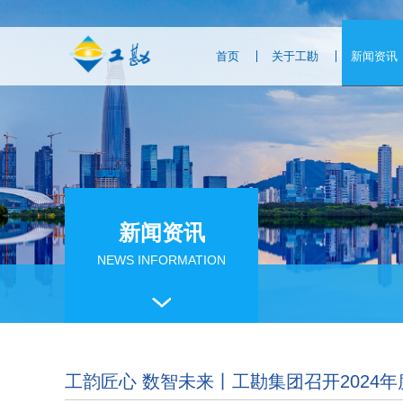
首页
关于工勘
新闻资讯
新闻资讯
NEWS INFORMATION
工韵匠心 数智未来丨工勘集团召开2024